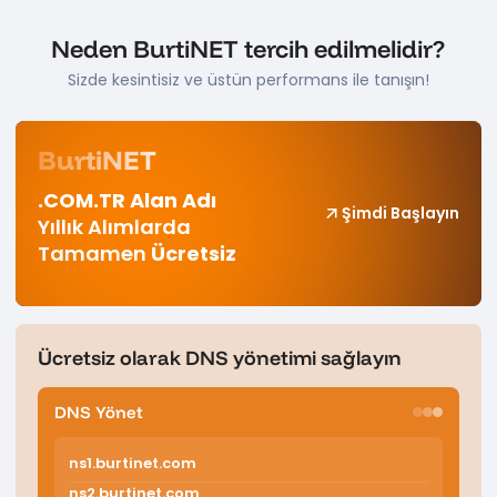
Neden BurtiNET tercih edilmelidir?
Sizde kesintisiz ve üstün performans ile tanışın!
BurtiNET
.COM.TR Alan Adı
Şimdi Başlayın
Yıllık Alımlarda
Tamamen
Ücretsiz
Ücretsiz olarak DNS yönetimi sağlayın
DNS Yönet
ns1.burtinet.com
ns2.burtinet.com