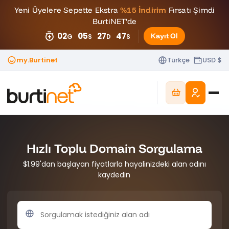
Yeni Üyelere Sepette Ekstra
%15 İndirim
Fırsatı Şimdi
BurtiNET'de
02
05
27
44
Kayıt Ol
G
S
D
S
my.Burtinet
Türkçe
USD $
Hızlı Toplu Domain Sorgulama
$1.99'dan başlayan fiyatlarla hayalinizdeki alan adını
kaydedin