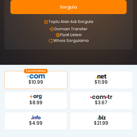
Sorgula
Toplu Alan Adı Sorgula
Domain Transfer
Fiyat Listesi
Whois Sorgulama
Tercih Edilen
$10.99
$11.99
$8.99
$3.67
$4.99
$21.99