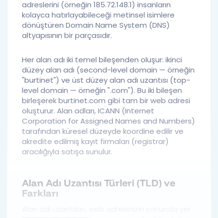
adreslerini (örneğin 185.72.148.1) insanların
kolayca hatırlayabileceği metinsel isimlere
dönüştüren
Domain Name System (DNS)
altyapısının bir parçasıdır.
Her alan adı iki temel bileşenden oluşur:
ikinci
düzey alan adı
(second-level domain — örneğin
"burtinet") ve
üst düzey alan adı uzantısı
(top-
level domain — örneğin ".com"). Bu iki bileşen
birleşerek
burtinet.com
gibi tam bir web adresi
oluşturur. Alan adları, ICANN (Internet
Corporation for Assigned Names and Numbers)
tarafından küresel düzeyde koordine edilir ve
akredite edilmiş kayıt firmaları (registrar)
aracılığıyla satışa sunulur.
Alan Adı Uzantısı Türleri (TLD) ve
Farkları
Alan adı uzantıları, web adresinizin sonunda yer