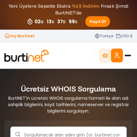
Yeni Üyelere Sepette Ekstra
%15 İndirim
Fırsatı Şimdi
BurtiNET'de
02
13
37
57
Kayıt Ol
G
S
D
S
my.Burtinet
Türkçe
USD $
Ücretsiz WHOIS Sorgulama
BurtiNET'in ücretsiz WHOIS sorgulama hizmeti ile alan adı
sahiplik bilgilerini, kayıt tarihlerini, nameserver ve registrar
bilgilerini sorgulayın.