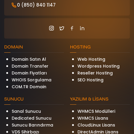
0 (850) 840 1147
DOMAIN
HOSTING
Domain Satın Al
Web Hosting
Domain Transfer
Wordpress Hosting
Domain Fiyatları
Reseller Hosting
WHOIS Sorgulama
SEO Hosting
COM.TR Domain
SUNUCU
YAZILIM & LİSANS
Sanal Sunucu
WHMCS Modülleri
Dedicated Sunucu
WHMCS Lisans
Sunucu Barındırma
CloudLinux Lisans
VDS Sihirbazı
DirectAdmin Lisans