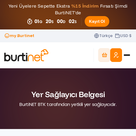
Yeni Üyelere Sepette Ekstra
%15 İndirim
Fırsatı Şimdi
BurtiNET'de
01
20
00
01
Kayıt Ol
G
S
D
S
my.Burtinet
Türkçe
USD $
Yer Sağlayıcı Belgesi
BurtiNET BTK tarafından yetkili yer sağlayıcıdır.