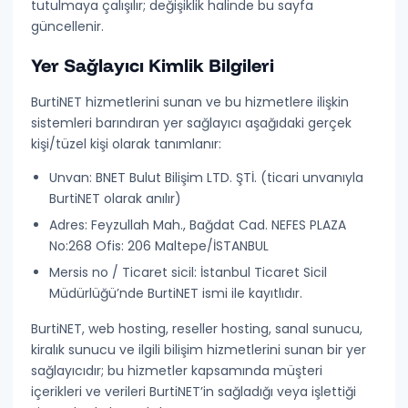
tutulmaya çalışılır; değişiklik halinde bu sayfa
KVKK Aydınlatma Metni
güncellenir.
Veri İşleme Sözleşmesi (DPA)
Yer Sağlayıcı Kimlik Bilgileri
Ticari İleti Onayı
BurtiNET hizmetlerini sunan ve bu hizmetlere ilişkin
sistemleri barındıran yer sağlayıcı aşağıdaki gerçek
TEKNIK & KULLANIM
kişi/tüzel kişi olarak tanımlanır:
Kabul Edilebilir Kullanım Politikası
Unvan:
BNET Bulut Bilişim LTD. ŞTİ. (ticari unvanıyla
SLA (Service Level Agreement)
BurtiNET olarak anılır)
Adres:
Feyzullah Mah., Bağdat Cad. NEFES PLAZA
Kötüye Kullanım
No:268 Ofis: 206 Maltepe/İSTANBUL
Yedekleme Politikası
Mersis no / Ticaret sicil:
İstanbul Ticaret Sicil
Müdürlüğü’nde BurtiNET ismi ile kayıtlıdır.
Yer Sağlayıcı Bilgisi
BurtiNET, web hosting, reseller hosting, sanal sunucu,
kiralık sunucu ve ilgili bilişim hizmetlerini sunan bir
yer
sağlayıcı
dır; bu hizmetler kapsamında müşteri
içerikleri ve verileri BurtiNET’in sağladığı veya işlettiği