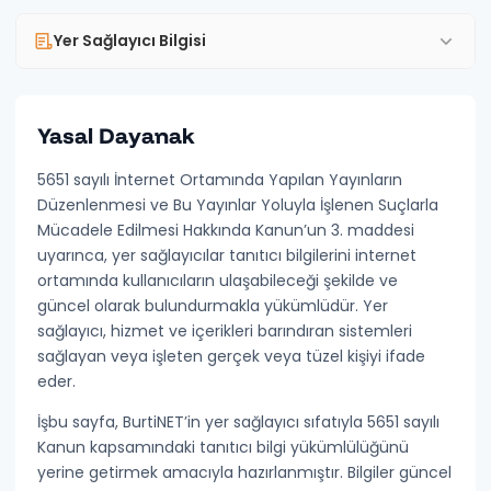
Yer Sağlayıcı Bilgisi
Yasal Dayanak
GENEL
Banka Hesapları
5651 sayılı İnternet Ortamında Yapılan Yayınların
Düzenlenmesi ve Bu Yayınlar Yoluyla İşlenen Suçlarla
Hizmet Sözleşmesi
Mücadele Edilmesi Hakkında Kanun’un 3. maddesi
uyarınca,
yer sağlayıcılar
tanıtıcı bilgilerini internet
Mesafeli Satış Sözleşmesi
ortamında kullanıcıların ulaşabileceği şekilde ve
İade ve İptal Politikası
güncel olarak bulundurmakla yükümlüdür. Yer
sağlayıcı, hizmet ve içerikleri barındıran sistemleri
İletişim
sağlayan veya işleten gerçek veya tüzel kişiyi ifade
eder.
GIZLILIK & GÜVENLIK
İşbu sayfa, BurtiNET’in yer sağlayıcı sıfatıyla 5651 sayılı
Gizlilik Politikası
Kanun kapsamındaki
tanıtıcı bilgi yükümlülüğünü
yerine getirmek amacıyla hazırlanmıştır. Bilgiler güncel
Çerez Politikası