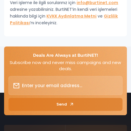
Veri işleme ile ilgili sorularınız için
info@burtinet.com
adresine yazabilirsiniz. BurtiNET’in kendi veri işlemeleri
hakkında bilgi için
KVKK Aydınlatma Metni
ve
Gizlilik
Politikası
’nı inceleyiniz.
Deals Are Always at BurtiNET!
Subscribe now and never miss campaigns and new
deals.
Send