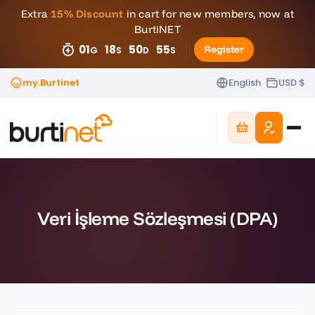
Extra
15% Discount
in cart for new members, now at
BurtiNET
01
18
50
54
Register
G
S
D
S
my.Burtinet
English
USD $
Veri İşleme Sözleşmesi (DPA)