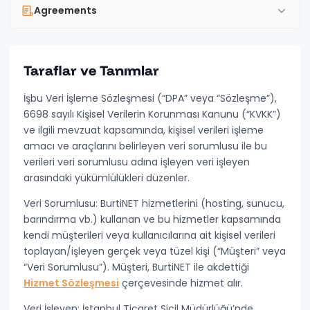
Agreements
Taraflar ve Tanımlar
GENERAL
Bank Accounts
İşbu
Veri İşleme Sözleşmesi
(“
DPA
” veya “
Sözleşme
”),
6698 sayılı Kişisel Verilerin Korunması Kanunu (“
KVKK
”)
Terms of Service
ve ilgili mevzuat kapsamında, kişisel verileri işleme
amacı ve araçlarını belirleyen
veri sorumlusu
ile bu
Distance Sales Agreement
verileri veri sorumlusu adına işleyen
veri işleyen
Refund & Cancellation Policy
arasındaki yükümlülükleri düzenler.
Veri Sorumlusu:
Contact
BurtiNET hizmetlerini (hosting, sunucu,
barındırma vb.) kullanan ve bu hizmetler kapsamında
kendi müşterileri veya kullanıcılarına ait kişisel verileri
PRIVACY & SECURITY
toplayan/işleyen gerçek veya tüzel kişi (“
Müşteri
” veya
Privacy Policy
“
Veri Sorumlusu
”). Müşteri, BurtiNET ile akdettiği
Hizmet Sözleşmesi
çerçevesinde hizmet alır.
Cookie Policy
Veri İşleyen:
İstanbul Ticaret Sicil Müdürlüğü’nde