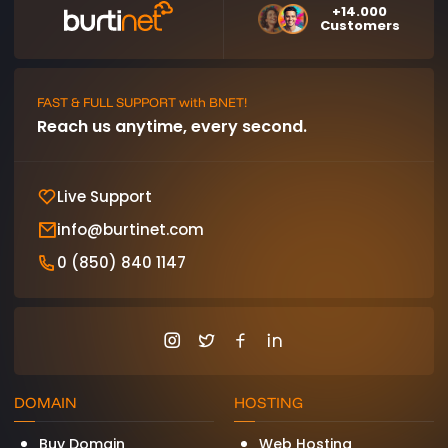
+14.000
Customers
FAST & FULL SUPPORT with BNET!
Reach us anytime, every second.
Live Support
info@burtinet.com
0 (850) 840 1147
DOMAIN
HOSTING
Buy Domain
Web Hosting