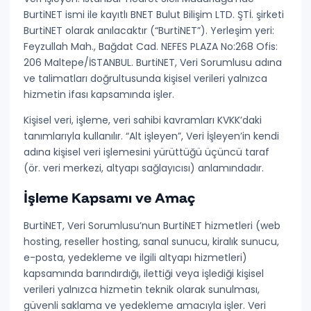
Personal Data Protection Notice (KVKK)
BurtiNET ismi ile kayıtlı
BNET Bulut Bilişim LTD. ŞTİ.
şirketi
Data Processing Agreement (DPA)
BurtiNET olarak anılacaktır (“
BurtiNET
”). Yerleşim yeri:
Feyzullah Mah., Bağdat Cad. NEFES PLAZA No:268 Ofis:
Commercial Electronic Message Consent
206 Maltepe/İSTANBUL. BurtiNET, Veri Sorumlusu adına
ve talimatları doğrultusunda kişisel verileri yalnızca
TECHNICAL & USAGE
hizmetin ifası kapsamında işler.
Acceptable Use Policy
Kişisel veri, işleme, veri sahibi
kavramları KVKK’daki
SLA (Service Level Agreement)
tanımlarıyla kullanılır. “Alt işleyen”, Veri İşleyen’in kendi
adına kişisel veri işlemesini yürüttüğü üçüncü taraf
Abuse
(ör. veri merkezi, altyapı sağlayıcısı) anlamındadır.
Backup Policy
İşleme Kapsamı ve Amaç
Hosting Provider Information
BurtiNET, Veri Sorumlusu’nun BurtiNET hizmetleri (web
hosting, reseller hosting, sanal sunucu, kiralık sunucu,
e-posta, yedekleme ve ilgili altyapı hizmetleri)
kapsamında barındırdığı, ilettiği veya işlediği
kişisel
verileri
yalnızca hizmetin teknik olarak sunulması,
güvenli saklama ve yedekleme amacıyla işler. Veri