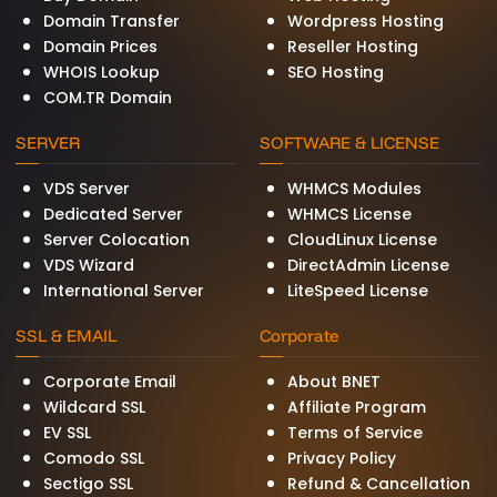
Domain Transfer
Wordpress Hosting
Domain Prices
Reseller Hosting
WHOIS Lookup
SEO Hosting
COM.TR Domain
SERVER
SOFTWARE & LICENSE
VDS Server
WHMCS Modules
Dedicated Server
WHMCS License
Server Colocation
CloudLinux License
VDS Wizard
DirectAdmin License
International Server
LiteSpeed License
SSL & EMAIL
Corporate
Corporate Email
About BNET
Wildcard SSL
Affiliate Program
EV SSL
Terms of Service
Comodo SSL
Privacy Policy
Sectigo SSL
Refund & Cancellation