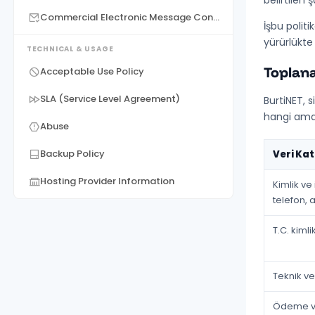
belirtilen 
Commercial Electronic Message Consent
İşbu politi
yürürlükte
TECHNICAL & USAGE
Toplana
Acceptable Use Policy
SLA (Service Level Agreement)
BurtiNET, s
hangi amaç
Abuse
Backup Policy
Veri Kat
Hosting Provider Information
Kimlik ve 
telefon, 
T.C. kiml
Teknik ve 
Ödeme ve 