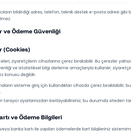
ıcıların bildirdiği adres, telefon, teknik destek e-posta adresi gi
tilmez.
r ve Ödeme Güvenliği
r (Cookies)
teleri, ziyaretçilerin cihazlarına çerez bırakabilir. Bu çerezler yaln
üvenliği ve istatistiksel bilgi derleme amaçlarıyla kullanılır; ziyaret
öz konusu değildir.
aların sisteme giriş için kullandıkları cihazda çerez bırakılabilir;
.
i tarayıcı ayarlarınızdan kısıtlayabilirsiniz; bu durumda siteden t
artı ve Ödeme Bilgileri
ı veya banka kartı ile yapılan ödemelerde kart bilgileriniz sistemi