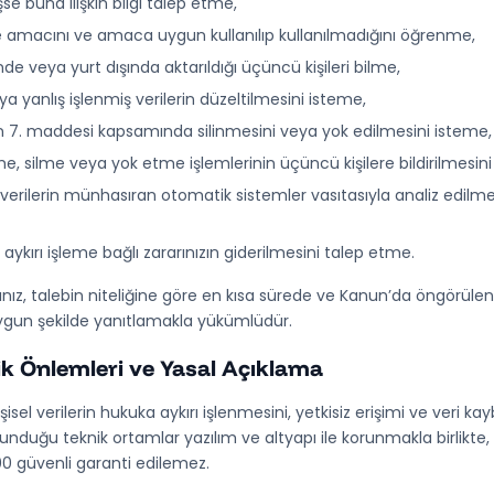
se buna ilişkin bilgi talep etme,
 amacını ve amaca uygun kullanılıp kullanılmadığını öğrenme,
nde veya yurt dışında aktarıldığı üçüncü kişileri bilme,
ya yanlış işlenmiş verilerin düzeltilmesini isteme,
n 7. maddesi kapsamında silinmesini veya yok edilmesini isteme,
e, silme veya yok etme işlemlerinin üçüncü kişilere bildirilmesini
 verilerin münhasıran otomatik sistemler vasıtasıyla analiz edilme
aykırı işleme bağlı zararınızın giderilmesini talep etme.
nız, talebin niteliğine göre en kısa sürede ve Kanun’da öngörülen sür
ygun şekilde yanıtlamakla yükümlüdür.
k Önlemleri ve Yasal Açıklama
işisel verilerin hukuka aykırı işlenmesini, yetkisiz erişimi ve veri k
unduğu teknik ortamlar yazılım ve altyapı ile korunmakla birlikte, gü
0 güvenli garanti edilemez.