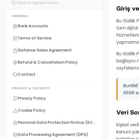
Giriş 
GENERAL
Bu Gizlilik
Bank Accounts
tüm dijita
hizmetleri
Terms of Service
yapmamanız
Distance Sales Agreement
Bu Gizlilik
bağlayıcı n
Refund & Cancellation Policy
sayfalarınd
Contact
BurtiNET
PRIVACY & SECURITY
6698 sa
Privacy Policy
Cookie Policy
Veri S
Personal Data Protection Notice (KVKK)
Kişisel ver
kanuni yük
Data Processing Agreement (DPA)