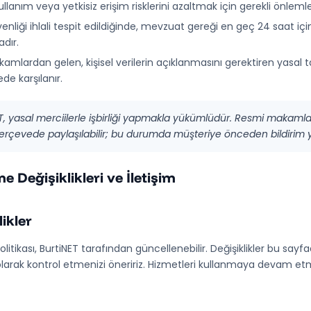
ullanım veya yetkisiz erişim risklerini azaltmak için gerekli önleml
enliği ihlali tespit edildiğinde, mevzuat gereği en geç 24 saat içinde
adır.
kamlardan gelen, kişisel verilerin açıklanmasını gerektiren yasal t
de karşılanır.
T, yasal merciilerle işbirliği yapmakla yükümlüdür. Resmi makamla
erçevede paylaşılabilir; bu durumda müşteriye önceden bildirim
e Değişiklikleri ve İletişim
likler
 Politikası, BurtiNET tarafından güncellenebilir. Değişiklikler bu s
olarak kontrol etmenizi öneririz. Hizmetleri kullanmaya devam etme