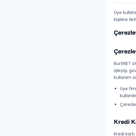
Üye kullan
kişilere ile
Çerezle
Çerezle
BurtiNET si
işleyişi, g
kullanım s
Üye firm
kullanılır
Çerezler
Kredi K
Kredi kart