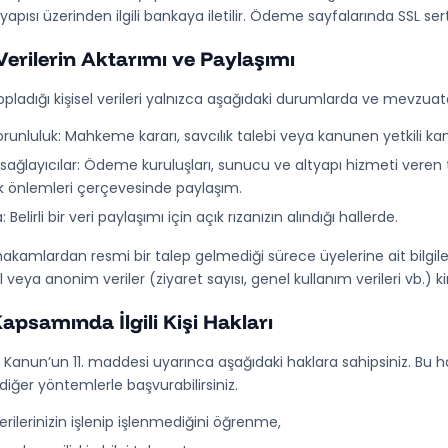
pısı üzerinden ilgili bankaya iletilir. Ödeme sayfalarında SSL sertifi
 Verilerin Aktarımı ve Paylaşımı
topladığı kişisel verileri yalnızca aşağıdaki durumlarda ve mevzuat
orunluluk: Mahkeme kararı, savcılık talebi veya kanunen yetkili ka
sağlayıcılar: Ödeme kuruluşları, sunucu ve altyapı hizmeti veren t
k önlemleri çerçevesinde paylaşım.
a: Belirli bir veri paylaşımı için açık rızanızın alındığı hallerde.
 makamlardan resmi bir talep gelmediği sürece üyelerine ait bilgi
el veya anonim veriler (ziyaret sayısı, genel kullanım verileri vb.) 
psamında İlgili Kişi Hakları
ı Kanun’un 11. maddesi uyarınca aşağıdaki haklara sahipsiniz. Bu ha
diğer yöntemlerle başvurabilirsiniz.
verilerinizin işlenip işlenmediğini öğrenme,