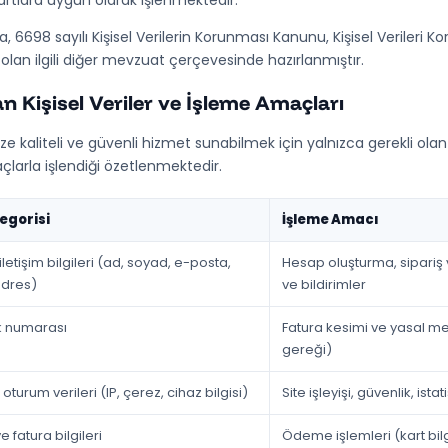
şartlara uygun olarak işlenmektedir.
ka, 6698 sayılı Kişisel Verilerin Korunması Kanunu, Kişisel Verileri
 olan ilgili diğer mevzuat çerçevesinde hazırlanmıştır.
n Kişisel Veriler ve İşleme Amaçları
ize kaliteli ve güvenli hizmet sunabilmek için yalnızca gerekli olan k
larla işlendiği özetlenmektedir.
egorisi
İşleme Amacı
iletişim bilgileri (ad, soyad, e-posta,
Hesap oluşturma, sipariş 
adres)
ve bildirimler
ik numarası
Fatura kesimi ve yasal m
gereği)
oturum verileri (IP, çerez, cihaz bilgisi)
Site işleyişi, güvenlik, istati
fatura bilgileri
Ödeme işlemleri (kart bil