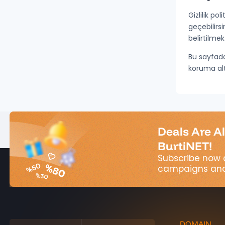
Gizlilik po
geçebilirsi
belirtilmek
Bu sayfada 
koruma altı
Deals Are A
BurtiNET!
Subscribe now 
campaigns and
DOMAIN