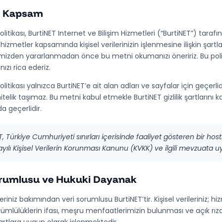
ve Kapsam
 Politikası, BurtiNET Internet ve Bilişim Hizmetleri (“BurtiNET”) tarafı
l hizmetler kapsamında kişisel verilerinizin işlenmesine ilişkin şa
mizden yararlanmadan önce bu metni okumanızı öneririz. Bu politi
ı rica ederiz.
 Politikası yalnızca BurtiNET’e ait alan adları ve sayfalar için geçe
itelik taşımaz. Bu metni kabul etmekle BurtiNET gizlilik şartlarını ka
a geçerlidir.
, Türkiye Cumhuriyeti sınırları içerisinde faaliyet gösteren bir hosting
yılı Kişisel Verilerin Korunması Kanunu (KVKK) ve ilgili mevzuata u
orumlusu ve Hukuki Dayanak
ileriniz bakımından veri sorumlusu BurtiNET’tir. Kişisel verileriniz;
ümlülüklerin ifası, meşru menfaatlerimizin bulunması ve açık rız