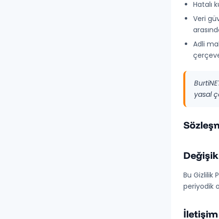
Hatalı k
Veri güv
arasınd
Adli ma
çerçeve
BurtiNE
yasal ç
Sözleşm
Değişik
Bu Gizlilik
periyodik 
İletişim