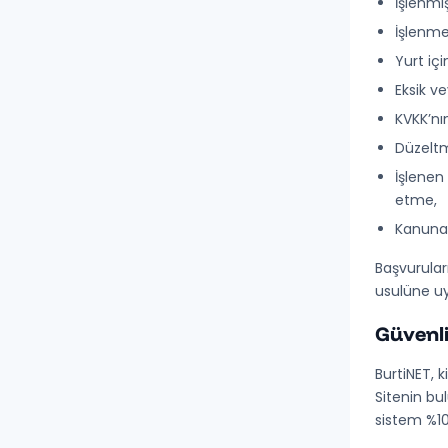
İşlenmiş
İşlenme
Yurt içi
Eksik ve
KVKK’nı
Düzeltm
İşlenen
etme,
Kanuna 
Başvuruları
usulüne u
Güvenli
BurtiNET, k
Sitenin bul
sistem %10