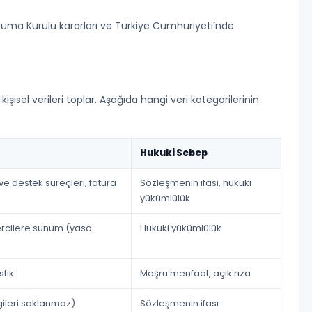
 Koruma Kurulu kararları ve Türkiye Cumhuriyeti’nde
işisel verileri toplar. Aşağıda hangi veri kategorilerinin
Hukuki Sebep
ve destek süreçleri, fatura
Sözleşmenin ifası, hukuki
yükümlülük
ercilere sunum (yasa
Hukuki yükümlülük
stik
Meşru menfaat, açık rıza
gileri saklanmaz)
Sözleşmenin ifası