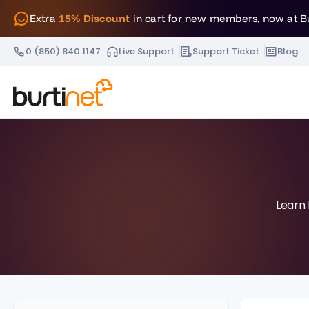
Extra
15% Discount
in cart for new members, now at B
0 (850) 840 1147
Live Support
Support Ticket
Blog
Learn 