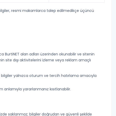
bi bilgiler, resmi makamlarca talep edilmedikçe üçüncü
ızca BurtiNET alan adları üzerinden okunabilir ve sitenin
çinin site dışı aktivitelerini izleme veya reklam amaçlı
 bu bilgiler yalnızca oturum ve tercih hatırlama amacıyla
am anlamıyla yararlanmanız kısıtlanabilir.
mizde saklanmaz; bilgiler doğrudan ve güvenli şekilde