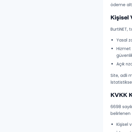
ödeme altya
Kişisel
BurtiNET, 
Yasal z
Hizmet 
güvenli
Açık rız
Site, adli
İstatistiks
KVKK Ka
6698 sayıl
belirlenen 
Kişisel 