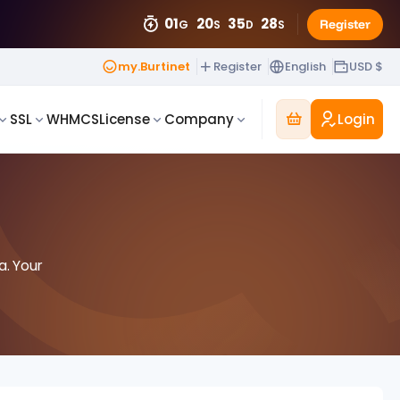
01
20
35
25
Register
G
S
D
S
my.Burtinet
Register
English
USD $
Login
SSL
WHMCS
License
Company
a. Your