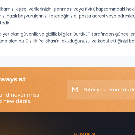
litikamız, kişisel verilerinizin işlenmesi veya KVKK kapsamındaki hakla
niz. Yazılı başvurularınızı ileteceğiniz e-posta adresi veya adresl
tedir.
yer alan güvenlik ve gizlilik bilgileri BurtiNET tarafından güncellene
na alan bu Gizlilik Politikası’nı okuduğunuzu ve kabul ettiğinizi b
lways at
and never miss
 new deals.
HOSTING