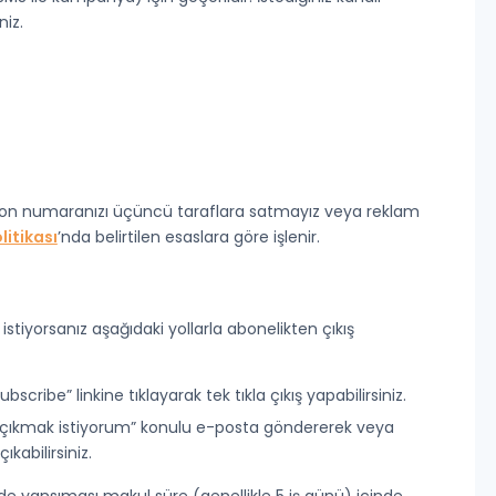
niz.
telefon numaranızı üçüncü taraflara satmayız veya reklam
olitikası
’nda belirtilen esaslara göre işlenir.
istiyorsanız aşağıdaki yollarla
abonelikten çıkış
scribe” linkine tıklayarak tek tıkla çıkış yapabilirsiniz.
en çıkmak istiyorum” konulu e-posta göndererek veya
kabilirsiniz.