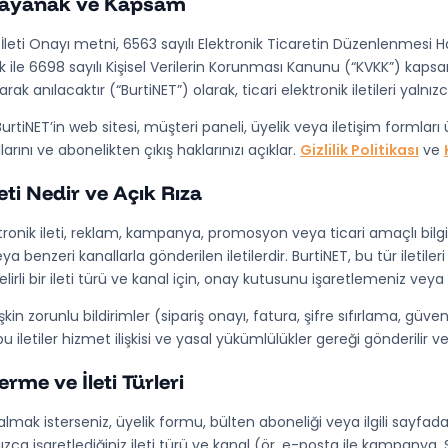
Dayanak ve Kapsam
 İleti Onayı
metni, 6563 sayılı Elektronik Ticaretin Düzenlenmesi Hak
 ile 6698 sayılı Kişisel Verilerin Korunması Kanunu (“KVKK”) kaps
arak anılacaktır (“
BurtiNET
”) olarak, ticari elektronik iletileri yalnı
urtiNET’in web sitesi, müşteri paneli, üyelik veya iletişim formları
arını ve abonelikten çıkış haklarınızı açıklar.
Gizlilik Politikası
ve
leti Nedir ve Açık Rıza
ronik ileti
, reklam, kampanya, promosyon veya ticari amaçlı bilg
a benzeri kanallarla gönderilen iletilerdir. BurtiNET, bu tür iletiler
belirli bir ileti türü ve kanal için, onay kutusunu işaretlemeniz veya 
şkin zorunlu bildirimler (sipariş onayı, fatura, şifre sıfırlama, güvenli
u iletiler hizmet ilişkisi ve yasal yükümlülükler gereği gönderilir ve 
rme ve İleti Türleri
i almak isterseniz, üyelik formu, bülten aboneliği veya ilgili sayfad
zca işaretlediğiniz ileti türü ve kanal (ör. e-posta ile kampanya, 