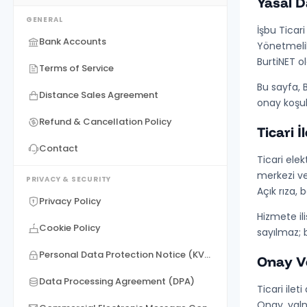
Yasal 
GENERAL
İşbu
Ticari
Bank Accounts
Yönetmelik
BurtiNET ol
Terms of Service
Bu sayfa, B
Distance Sales Agreement
onay koşull
Refund & Cancellation Policy
Ticari İ
Contact
Ticari elekt
merkezi vey
PRIVACY & SECURITY
Açık rıza, 
Privacy Policy
Hizmete ili
Cookie Policy
sayılmaz; b
Personal Data Protection Notice (KVKK)
Onay Ve
Data Processing Agreement (DPA)
Ticari ilet
Onay, yalnı