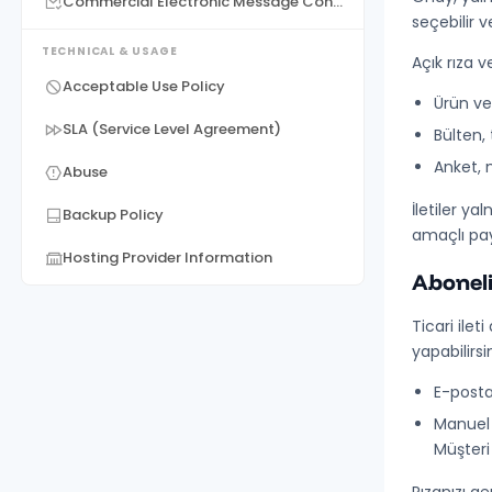
Commercial Electronic Message Consent
seçebilir v
TECHNICAL & USAGE
Açık rıza v
Acceptable Use Policy
Ürün ve
SLA (Service Level Agreement)
Bülten, 
Anket, 
Abuse
İletiler y
Backup Policy
amaçlı payl
Hosting Provider Information
Aboneli
Ticari ile
yapabilirsin
E-posta
Manuel 
Müşteri 