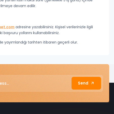
emde yansıması makul süre (genellikle 5 iş günü) içinde
rilmeye devam edilir.
net.com
adresine yazabilirsiniz. Kişisel verilerinizle ilgili
ki başvuru yollarını kullanabilirsiniz.
e yayımlandığı tarihten itibaren geçerli olur.
Send