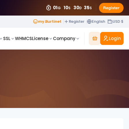
01
10
30
32
Register
G
S
D
S
my.Burtinet
Register
English
USD $
Login
SSL
WHMCS
License
Company