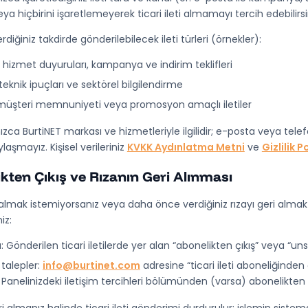
eya hiçbirini işaretlemeyerek ticari ileti almamayı tercih edebilirsi
erdiğiniz takdirde gönderilebilecek ileti türleri (örnekler):
 hizmet duyuruları, kampanya ve indirim teklifleri
teknik ipuçları ve sektörel bilgilendirme
müşteri memnuniyeti veya promosyon amaçlı iletiler
alnızca BurtiNET markası ve hizmetleriyle ilgilidir; e-posta veya 
aşmayız. Kişisel verileriniz
KVKK Aydınlatma Metni
ve
Gizlilik P
kten Çıkış ve Rızanın Geri Alınması
ti almak istemiyorsanız veya daha önce verdiğiniz rızayı geri almak 
iz:
:
Gönderilen ticari iletilerde yer alan “abonelikten çıkış” veya “unsub
talepler:
info@burtinet.com
adresine “ticari ileti aboneliğind
Panelinizdeki iletişim tercihleri bölümünden (varsa) abonelikten çı