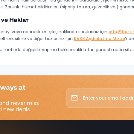
eri almanız halinde ticari ileti gönderimi durdurulur; işlemin sist
. Zorunlu hizmet bildirimleri (sipariş, fatura, güvenlik vb.) gönde
m ve Haklar
i onayı veya abonelikten çıkış hakkında sorularınız için
info@burti
zeltme, silme ve diğer haklarınız için
KVKK Aydınlatma Metni
’nde
bu metinde değişiklik yapma hakkını saklı tutar; güncel metin sited
lways at
and never miss
 new deals.