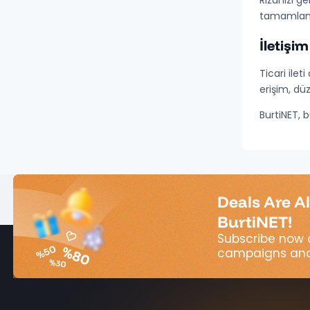
Rızanızı g
tamamlanır
İletişi
Ticari ilet
erişim, dü
BurtiNET, 
Deals Are A
BurtiNET!
Subscribe now 
campaigns and