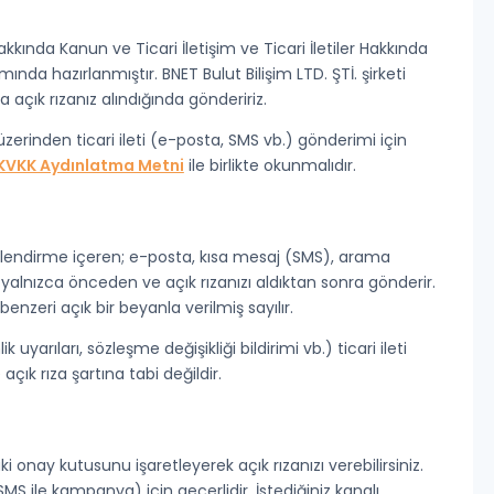
kında Kanun ve Ticari İletişim ve Ticari İletiler Hakkında
amında hazırlanmıştır.
BNET Bulut Bilişim LTD. ŞTİ.
şirketi
zca
açık rızanız
alındığında göndeririz.
 üzerinden ticari ileti (e-posta, SMS vb.) gönderimi için
KVKK Aydınlatma Metni
ile birlikte okunmalıdır.
ilendirme içeren; e-posta, kısa mesaj (SMS), arama
i yalnızca
önceden ve açık rızanızı
aldıktan sonra gönderir.
benzeri açık bir beyanla verilmiş sayılır.
k uyarıları, sözleşme değişikliği bildirimi vb.) ticari ileti
açık rıza şartına tabi değildir.
aki
onay kutusunu işaretleyerek
açık rızanızı verebilirsiniz.
SMS ile kampanya) için geçerlidir. İstediğiniz kanalı