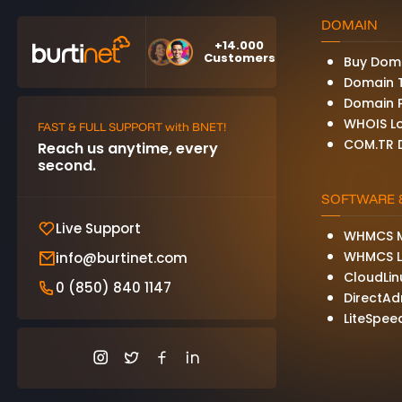
DOMAIN
+14.000
Customers
Buy Dom
Domain 
Domain P
WHOIS L
FAST & FULL SUPPORT with BNET!
COM.TR 
Reach us anytime, every
second.
SOFTWARE &
Live Support
WHMCS M
WHMCS L
info@burtinet.com
CloudLin
0 (850) 840 1147
DirectAd
LiteSpee