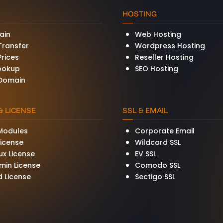
HOSTING
ain
Web Hosting
Transfer
Wordpress Hosting
rices
Reseller Hosting
ookup
SEO Hosting
Domain
 LICENSE
SSL & EMAIL
odules
Corporate Email
icense
Wildcard SSL
ux License
EV SSL
min License
Comodo SSL
d License
Sectigo SSL