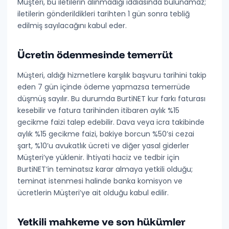
Müşteri, bu iletilerin alınmadığı iddiasında bulunamaz;
iletilerin
gönderildikleri tarihten 1 gün sonra tebliğ
edilmiş
sayılacağını kabul eder.
Ücretin ödenmesinde temerrüt
Müşteri, aldığı hizmetlere karşılık başvuru tarihini takip
eden
7 gün
içinde ödeme yapmazsa temerrüde
düşmüş sayılır. Bu durumda BurtiNET kur farkı faturası
kesebilir ve fatura tarihinden itibaren
aylık %15
gecikme faizi
talep edebilir. Dava veya icra takibinde
aylık %15 gecikme faizi, bakiye borcun
%50’si cezai
şart
,
%10’u avukatlık ücreti
ve diğer yasal giderler
Müşteri’ye yüklenir. İhtiyati haciz ve tedbir için
BurtiNET’in teminatsız karar almaya yetkili olduğu;
teminat istenmesi halinde banka komisyon ve
ücretlerin Müşteri’ye ait olduğu kabul edilir.
Yetkili mahkeme ve son hükümler