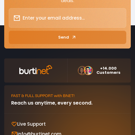
deals.
Send
+14.000
Customers
FAST & FULL SUPPORT with BNET!
Reach us anytime, every second.
Live Support
info@burtinet.com