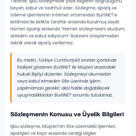
Taraflar, işbu sözleşmede yazılı bilgilerin doğruluğunu
Privacy Policy
beyan, kabul ve taahhüt eder. Sözleşme, sipariş ve
ödeme işlemlerinin internet ortamından BurtiNET’e
Cookie Policy
iletilmesi ile birlikte taraflar arasında kurulmuş sayılır.
Personal Data Protection Notice (KVKK)
Hizmet siparişi sırasında “Hizmet sözleşmesini okudum,
anladım ve kabul ediyorum” ibaresini onaylamadan
Data Processing Agreement (DPA)
teknik olarak sipariş verilemez.
Commercial Electronic Message Consent
Bu metin, Türkiye Cumhuriyeti sınırları içerisinde
TECHNICAL & USAGE
faaliyet gösteren BurtiNET ile Müşteri arasındaki
Acceptable Use Policy
hukuki ilişkiyi düzenler. Sözleşmeyi okumadan
veya kabul etmeden Site üzerinde işlem
SLA (Service Level Agreement)
yapılmaması gerekir; aksi halde doğabilecek
uyuşmazlıklardan BurtiNET sorumlu tutulamaz.
Abuse
Backup Policy
Sözleşmenin Konusu ve Üyelik Bilgileri
Hosting Provider Information
İşbu sözleşme, Müşteri’nin Site üzerindeki işlemleri,
siparişleri ve kayıt sırasında verdiği bilgiler