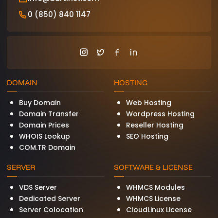
0 (850) 840 1147
DOMAIN
HOSTING
Buy Domain
Web Hosting
Domain Transfer
Wordpress Hosting
Domain Prices
Reseller Hosting
WHOIS Lookup
SEO Hosting
COM.TR Domain
SERVER
SOFTWARE & LICENSE
VDS Server
WHMCS Modules
Dedicated Server
WHMCS License
Server Colocation
CloudLinux License