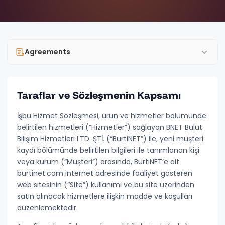
Agreements
Taraflar ve Sözleşmenin Kapsamı
GENERAL
Bank Accounts
İşbu Hizmet Sözleşmesi, ürün ve hizmetler bölümünde
belirtilen hizmetleri (“
Hizmetler
”) sağlayan
BNET Bulut
Terms of Service
Bilişim Hizmetleri LTD. ŞTİ.
(“
BurtiNET
”) ile, yeni müşteri
kaydı bölümünde belirtilen bilgileri ile tanımlanan kişi
Distance Sales Agreement
veya kurum (“
Müşteri
”) arasında, BurtiNET’e ait
Refund & Cancellation Policy
burtinet.com
internet adresinde faaliyet gösteren
web sitesinin (“
Site
”) kullanımı ve bu site üzerinden
Contact
satın alınacak hizmetlere ilişkin madde ve koşulları
düzenlemektedir.
PRIVACY & SECURITY