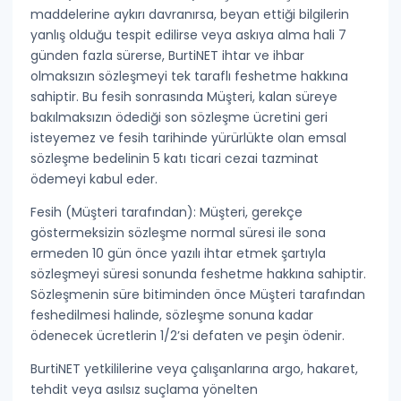
maddelerine aykırı davranırsa, beyan ettiği bilgilerin
yanlış olduğu tespit edilirse veya askıya alma hali 7
günden fazla sürerse, BurtiNET
ihtar ve ihbar
olmaksızın sözleşmeyi tek taraflı feshetme
hakkına
sahiptir. Bu fesih sonrasında Müşteri, kalan süreye
bakılmaksızın ödediği son sözleşme ücretini geri
isteyemez ve
fesih tarihinde yürürlükte olan emsal
sözleşme bedelinin 5 katı ticari cezai tazminat
ödemeyi kabul eder.
Fesih (Müşteri tarafından):
Müşteri, gerekçe
göstermeksizin sözleşme normal süresi ile sona
ermeden
10 gün önce yazılı ihtar
etmek şartıyla
sözleşmeyi süresi sonunda feshetme hakkına sahiptir.
Sözleşmenin süre bitiminden önce Müşteri tarafından
feshedilmesi halinde,
sözleşme sonuna kadar
ödenecek ücretlerin 1/2’si defaten ve peşin
ödenir.
BurtiNET yetkililerine veya çalışanlarına
argo, hakaret,
tehdit veya asılsız suçlama
yönelten