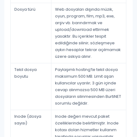
Dosya türü
Web dosyaları dışında müzik,
oyun, program, film, mp3, exe,
arşiv vb. barındırmak ve
upload/download ettirmek
yasaktır
. Bu içerikler tespit
edildiğinde silinir; sözleşmeye
aykırı hesaplar tekrar açılmamak
üzere askıya alınır.
Tekil dosya
Paylaşımlı hosting’te tekil dosya
boyutu
maksimum 500 MB
. Limit aşan
kullanıcılar uyarılır; 3 gün içinde
cevap alınmazsa 500 MB üzeri
dosyaların silinmesinden BurtiNET
sorumlu değildir.
Inode (dosya
Inode değeri mevcut paket
sayısı)
özelliklerinde belirtilmiştir. Inode
kotası dolan hizmetler kullanım
tarafında sorunlar yaşayabilir.