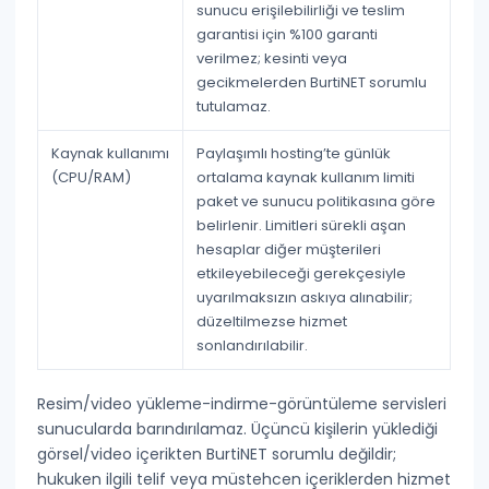
sunucu erişilebilirliği ve teslim
garantisi için %100 garanti
verilmez; kesinti veya
gecikmelerden BurtiNET sorumlu
tutulamaz.
Kaynak kullanımı
Paylaşımlı hosting’te günlük
(CPU/RAM)
ortalama kaynak kullanım limiti
paket ve sunucu politikasına göre
belirlenir. Limitleri sürekli aşan
hesaplar diğer müşterileri
etkileyebileceği gerekçesiyle
uyarılmaksızın askıya alınabilir
;
düzeltilmezse hizmet
sonlandırılabilir.
Resim/video yükleme-indirme-görüntüleme servisleri
sunucularda barındırılamaz. Üçüncü kişilerin yüklediği
görsel/video içerikten BurtiNET sorumlu değildir;
hukuken ilgili telif veya müstehcen içeriklerden hizmet