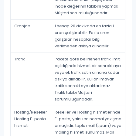
Inode değerinin takibini yapmak
Müşteri sorumluluğundadır
.
Cronjob
1 hesap
20 dakikada en fazla 1
cron
çalıştırabilir. Fazla cron
çalıştıran hesaplar bilgi
verilmeden askıya alınabilir.
Trafik
Pakete göre belirlenen trafik limiti
aşıldığında hizmet bir sonraki aya
veya ek trafik satın alınana kadar
askıya alınabilir. Kullanılmayan
trafik sonraki aya aktarılmaz.
Trafik takibi
Müşteri
sorumluluğundadır
.
Hosting/Reseller
Reseller ve Hosting hizmetlerinde
Hosting E-posta
E-posta, yalnızca
normal yazışma
hizmeti
amaçlıdır; toplu mail (spam) veya
mailing hizmeti sunulmaz. Mail