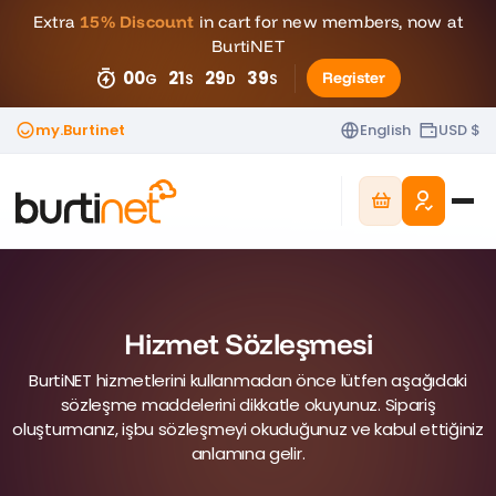
Extra
15% Discount
in cart for new members, now at
BurtiNET
00
21
29
38
Register
G
S
D
S
my.Burtinet
English
USD $
Hizmet Sözleşmesi
BurtiNET hizmetlerini kullanmadan önce lütfen aşağıdaki
sözleşme maddelerini dikkatle okuyunuz. Sipariş
oluşturmanız, işbu sözleşmeyi okuduğunuz ve kabul ettiğiniz
anlamına gelir.