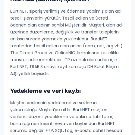
BurtiNET, sipariş verilmiş ve ödemesi yapılmış alan adı
tescil işlemlerini yürütür. Tescil edilen ve ücreti
ödenen alan adının
sahibi Müşteri’dir
. Müşteri, alan adı
üzerinde düzenleme, değişiklik ve transfer taleplerini
en kısa sürede yapmakla yükümlüdür. BurtiNET
tarafından tescil edilen alan adları (com, net, org vb.)
The Directi Group ve OnlineNIC firmalarına kesinlikle
transfer edilmemektedir
. .TR uzantılı alan adları için
BurtiNET, TRABİS onaylı kayıt kuruluşu DH Bulut Bilişim
A.Ş. yetkili bayisidir.
Yedekleme ve veri kaybı
Müşteri verilerinin yedekleme ve saklama
yükümlülüğü
Müşteri’ye aittir
. BurtiNET müşteri
verilerini düzenli yedekleme ve bakıma tabi tutar;
buna rağmen
kesinti veya veri kaybından BurtiNET
sorumlu değildir
. FTP, SQL, Log, e-posta dahil 1 hesaba