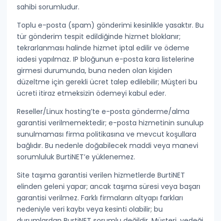
sahibi sorumludur.
Toplu e-posta (spam)
gönderimi kesinlikle yasaktır. Bu
tür gönderim tespit edildiğinde hizmet bloklanır;
tekrarlanması halinde hizmet iptal edilir ve
ödeme
iadesi yapılmaz
. IP bloğunun e-posta kara listelerine
girmesi durumunda, buna neden olan kişiden
düzeltme için gerekli ücret talep edilebilir; Müşteri bu
ücreti itiraz etmeksizin ödemeyi kabul eder.
Reseller/Linux hosting’te
e-posta gönderme/alma
garantisi verilmemektedir
; e-posta hizmetinin sunulup
sunulmaması firma politikasına ve mevcut koşullara
bağlıdır. Bu nedenle doğabilecek maddi veya manevi
sorumluluk BurtiNET’e yüklenemez.
Site taşıma
garantisi verilen hizmetlerde BurtiNET
elinden geleni yapar; ancak taşıma süresi veya başarı
garantisi verilmez. Farklı firmaların altyapı farkları
nedeniyle veri kaybı veya kesinti olabilir; bu
durumlardan BurtiNET sorumlu değildir. Müşteri, yedeği