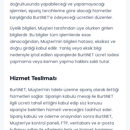
doğrultusunda yapabileceği ve yapamayacağı
işlemleri, sipariş tercihlerine göre alacağı hizmetler
karşılığında BurtiNET’e ödeyeceği ücretleri düzenler.
Üyelik bilgileri
, Müşteri tarafından üye olurken girilen
bilgilerdir. Bu bilgiler tüm işlemlerde esas
alınacağından, Müşteri’nin bilgileri
hatasız, eksiksiz ve
doğru
girdiği kabul edilir. Yanlış veya eksik bilgi
nedeniyle iptal edilen siparişlerde BurtiNET ücret iadesi
yapmama veya kısmen yapma hakkını saklı tutar.
Hizmet Teslimatı
BurtiNET, Müşteri’nin talebi üzerine sipariş olarak ilettiği
hizmetleri sağlar. Siparişin kabulü mesajı ile BurtiNET
ilgili ücreti tahsil ettiğini kabul edip söz konusu
siparişte belirtilen hizmeti vereceğini taahhüt eder.
Sipariş kabulü ve ödeme onayından sonra BurtiNET,
Müşteri’ye kontrol paneli, FTP, veritabanı ve e-posta
kullanıcı adları ile şifrelerini iletir ve
hizmet başlamış