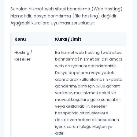
Sunulan hizmet
web sitesi barındırma (Web Hosting)
hizmetidir; dosya barındırma (file hosting) değildir.
Aşağıdaki kurallara uyulması zorunludur:
Konu
Kural / Limit
Hosting /
Bu hizmet
web hosting (web sitesi
Reseller
barındırma)
hizmetidir; asıl amacı
web dosyalarını barındırmaktır.
Dosya depolama veya yedek
alanı olarak kullanılamaz. E-posta
gönderimi/alımı için
%100 garanti
verilmez
; mail hizmeti paket ve
mevcut koşullara göre sunulabilir
veya kısıtlanabilir. Reseller
hesaplarda alt müşterilere
destek vermek ve alt hesapların
içerik sorumluluğu
Müşteri’ye
aittir
.